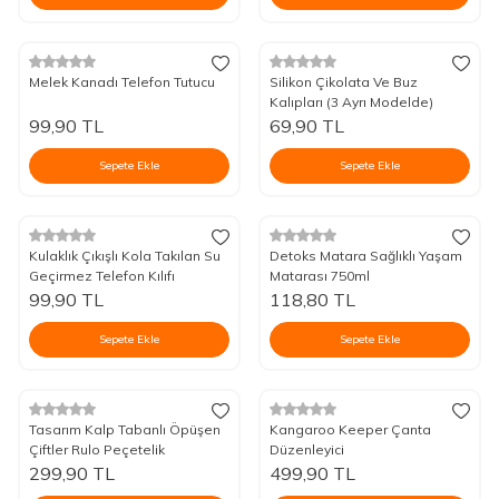
Melek Kanadı Telefon Tutucu
Silikon Çikolata Ve Buz
Kalıpları (3 Ayrı Modelde)
99,90
TL
69,90
TL
Sepete Ekle
Sepete Ekle
Kulaklık Çıkışlı Kola Takılan Su
Detoks Matara Sağlıklı Yaşam
Geçirmez Telefon Kılıfı
Matarası 750ml
99,90
TL
118,80
TL
Sepete Ekle
Sepete Ekle
Tasarım Kalp Tabanlı Öpüşen
Kangaroo Keeper Çanta
Çiftler Rulo Peçetelik
Düzenleyici
299,90
TL
499,90
TL