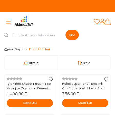
Tüm Ürünlerde Kapıda Nakit veya Kapıda Kartla Güvenli Ödeme
Sistemi Mevcuttur...
Favorilerim
Hesabım
ARA
Ana Sayfa
Fırsat Ürünleri
Filtrele
Sırala
İgia Vibro Shape Titreşimli Bel
Relax Super Tone Titreşimli
Masaj ve Zayıflama Kemeri
Çok Fonksiyonlu Masaj Aleti
Aleti (Çift Motorlu)
1.498,80
TL
756,00
TL
Sepete Ekle
Sepete Ekle