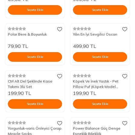
Sepete Ekle
Sepete Ekle
Polar Bere & Boyunluk
Yılın En İyi Sevgilisi Oscarı
79,90
TL
499,90
TL
Sepete Ekle
Sepete Ekle
Ctrl Alt Del Şeklinde Kase
Köpek Ve İnek Yastık - Pet
Takımı 3lü Set
Pillow Puf (Köpek Model
Stoklarda)
199,90
TL
199,90
TL
Sepete Ekle
Sepete Ekle
Yorgunluk-varis Önleyici Çorap
Power Balance Güç Denge
Miracle Socks
Esneklik Bilekliği