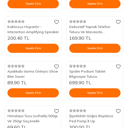
Sepete Ekle
Sepete Ekle
Kablosuz Hoparlör -
Dekoratif Yaprak Telefon
Interaction Amplifying Speaker
Tutucu Ve Masaüstü
Düzenleyici
200,40
TL
169,90
TL
Sepete Ekle
Sepete Ekle
Ayakkabı Vurma Önleyici Shoe
Spider Podium Tablet
Bite Saver
Bilgisayar Tutucu
89,90
TL
699,90
TL
Sepete Ekle
Sepete Ekle
Himalaya Tuzu (sofralık) 500gr
Şişirilebilir Göğüs Büyütücü
Ve 250gr Seçenekli
Ped Pump İt Up
69,60
TL
300,00
TL