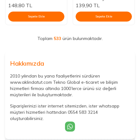
148,80
TL
139,90
TL
Sepete Ekle
Sepete Ekle
Toplam
533
ürün bulunmaktadır.
Hakkımızda
2010 yılından bu yana faaliyetlerini sürdüren
www.aklindatut.com Tekno Global e-ticaret ve bilişim
hizmetleri firması altında 1000’lerce ürünü siz değerli
müşterileri ile buluşturmaktadır.
Siparişlerinizi ister internet sitemizden, ister whatsapp
müşteri hizmetleri hattından 0554 583 3214
oluşturabilirsiniz.