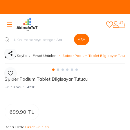
Tüm Ürünlerde Kapıda Nakit veya Kapıda Kartla Güvenli Ödeme
Sistemi Mevcuttur...
Favorilerim
Hesabım
ARA
Paylaş
Ana Sayfa
Fırsat Ürünleri
Spider Podium Tablet Bilgisayar Tutucu
Favoriye Ekle
Spider Podium Tablet Bilgisayar Tutucu
Ürün Kodu :
T4238
699,90
TL
Daha Fazla
Fırsat Ürünleri