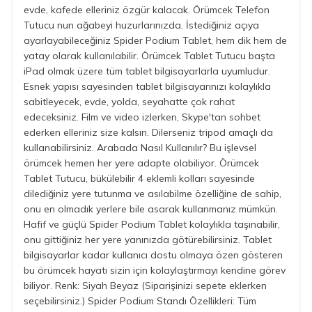
evde, kafede elleriniz özgür kalacak. Örümcek Telefon
Tutucu nun ağabeyi huzurlarınızda. İstediğiniz açıya
ayarlayabileceğiniz Spider Podium Tablet, hem dik hem de
yatay olarak kullanılabilir. Örümcek Tablet Tutucu başta
iPad olmak üzere tüm tablet bilgisayarlarla uyumludur.
Esnek yapısı sayesinden tablet bilgisayarınızı kolaylıkla
sabitleyecek, evde, yolda, seyahatte çok rahat
edeceksiniz. Film ve video izlerken, Skype'tan sohbet
ederken elleriniz size kalsın. Dilerseniz tripod amaçlı da
kullanabilirsiniz. Arabada Nasıl Kullanılır? Bu işlevsel
örümcek hemen her yere adapte olabiliyor. Örümcek
Tablet Tutucu, bükülebilir 4 eklemli kolları sayesinde
dilediğiniz yere tutunma ve asılabilme özelliğine de sahip,
onu en olmadık yerlere bile asarak kullanmanız mümkün.
Hafif ve güçlü Spider Podium Tablet kolaylıkla taşınabilir,
onu gittiğiniz her yere yanınızda götürebilirsiniz. Tablet
bilgisayarlar kadar kullanıcı dostu olmaya özen gösteren
bu örümcek hayatı sizin için kolaylaştırmayı kendine görev
biliyor. Renk: Siyah Beyaz (Siparişinizi sepete eklerken
seçebilirsiniz.) Spider Podium Standı Özellikleri: Tüm