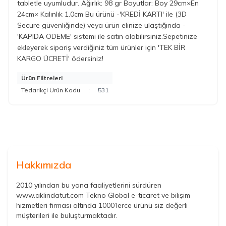
tabletle uyumludur. Ağırlık: 98 gr Boyutlar: Boy 29cm×En
24cm× Kalınlık 1.0cm Bu ürünü -'KREDİ KARTI' ile (3D
Secure güvenliğinde) veya ürün elinize ulaştığında -
'KAPIDA ÖDEME' sistemi ile satın alabilirsiniz.Sepetinize
ekleyerek sipariş verdiğiniz tüm ürünler için 'TEK BİR
KARGO ÜCRETİ' ödersiniz!
Ürün Filtreleri
Tedarikçi Ürün Kodu
:
531
Hakkımızda
2010 yılından bu yana faaliyetlerini sürdüren
www.aklindatut.com Tekno Global e-ticaret ve bilişim
hizmetleri firması altında 1000’lerce ürünü siz değerli
müşterileri ile buluşturmaktadır.