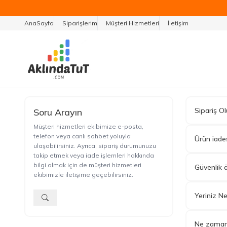
Tüm Ür
AnaSayfa
Siparişlerim
Müşteri Hizmetleri
İletişim
Sipariş O
Soru Arayın
Müşteri hizmetleri ekibimize e-posta,
telefon veya canlı sohbet yoluyla
Ürün iades
ulaşabilirsiniz. Ayrıca, sipariş durumunuzu
takip etmek veya iade işlemleri hakkında
bilgi almak için de müşteri hizmetleri
Güvenlik 
ekibimizle iletişime geçebilirsiniz.
Yeriniz N
Ne zaman