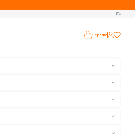
ttur...
Sepetim
Hesabım
Favorilerim