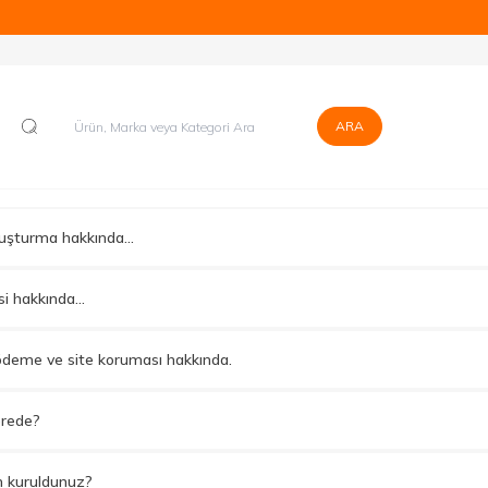
ünlerde Kapıda Nakit veya Kapıda Kartla Güvenli Ödeme Sistemi Mevcu
ARA
luşturma hakkında...
i hakkında...
ödeme ve site koruması hakkında.
erede?
 kuruldunuz?