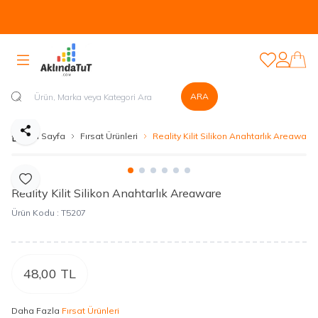
Tüm Ürünlerde Kapıda Nakit veya Kapıda Kartla Güvenli Ödeme
Sistemi Mevcuttur...
Favorilerim
Hesabım
ARA
Paylaş
Ana Sayfa
Fırsat Ürünleri
Reality Kilit Silikon Anahtarlık Areaware
Favoriye Ekle
Reality Kilit Silikon Anahtarlık Areaware
Ürün Kodu :
T5207
48,00
TL
Daha Fazla
Fırsat Ürünleri