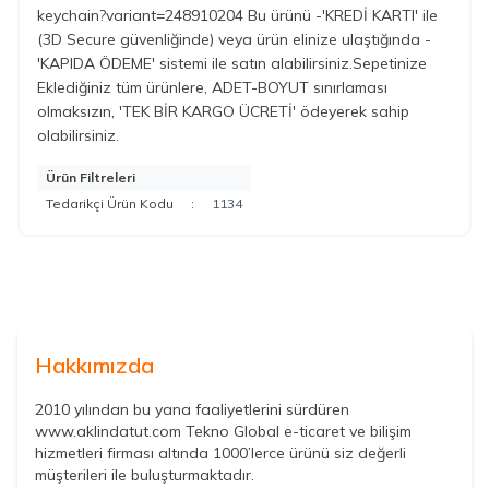
keychain?variant=248910204 Bu ürünü -'KREDİ KARTI' ile
(3D Secure güvenliğinde) veya ürün elinize ulaştığında -
'KAPIDA ÖDEME' sistemi ile satın alabilirsiniz.Sepetinize
Eklediğiniz tüm ürünlere, ADET-BOYUT sınırlaması
olmaksızın, 'TEK BİR KARGO ÜCRETİ' ödeyerek sahip
olabilirsiniz.
Ürün Filtreleri
Tedarikçi Ürün Kodu
:
1134
Hakkımızda
2010 yılından bu yana faaliyetlerini sürdüren
www.aklindatut.com Tekno Global e-ticaret ve bilişim
hizmetleri firması altında 1000’lerce ürünü siz değerli
müşterileri ile buluşturmaktadır.