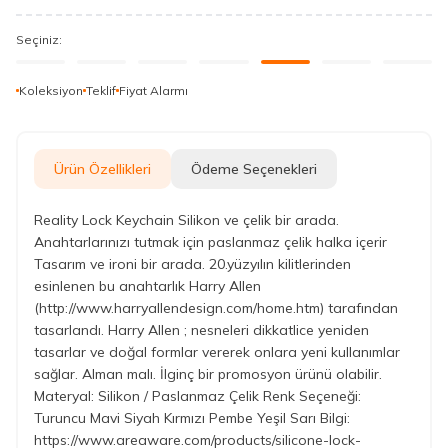
Seçiniz:
Koleksiyon
Teklif
Fiyat Alarmı
Ürün Özellikleri
Ödeme Seçenekleri
Reality Lock Keychain Silikon ve çelik bir arada.
Anahtarlarınızı tutmak için paslanmaz çelik halka içerir
Tasarım ve ironi bir arada. 20.yüzyılın kilitlerinden
esinlenen bu anahtarlık Harry Allen
(http://www.harryallendesign.com/home.htm) tarafından
tasarlandı. Harry Allen ; nesneleri dikkatlice yeniden
tasarlar ve doğal formlar vererek onlara yeni kullanımlar
sağlar. Alman malı. İlginç bir promosyon ürünü olabilir.
Materyal: Silikon / Paslanmaz Çelik Renk Seçeneği:
Turuncu Mavi Siyah Kırmızı Pembe Yeşil Sarı Bilgi:
https://www.areaware.com/products/silicone-lock-