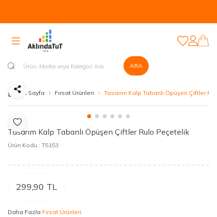
Tüm Ürünlerde Kapıda Nakit veya Kapıda Kartla Güvenli Ödeme
Sistemi Mevcuttur...
Favorilerim
Hesabım
ARA
Paylaş
Ana Sayfa
Fırsat Ürünleri
Tasarım Kalp Tabanlı Öpüşen Çiftler Rul
Favoriye Ekle
Tasarım Kalp Tabanlı Öpüşen Çiftler Rulo Peçetelik
Ürün Kodu :
T5153
299,90
TL
Daha Fazla
Fırsat Ürünleri