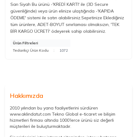
Sarı Siyah Bu ürünü -'KREDİ KARTI' ile (3D Secure
güvenliğinde) veya ürün elinize ulaştığında -'KAPIDA
ÖDEME' sistemi ile satın alabilirsiniz.Sepetinize Eklediğiniz
tüm ürünlere, ADET-BOYUT sınırlaması olmaksızın, 'TEK
BİR KARGO ÜCRETİ' ödeyerek sahip olabilirsiniz.
Ürün Filtreleri
Tedarikçi Ürün Kodu
:
1072
Hakkımızda
2010 yılından bu yana faaliyetlerini sürdüren
www.aklindatut.com Tekno Global e-ticaret ve bilişim
hizmetleri firması altında 1000’lerce ürünü siz değerli
müşterileri ile buluşturmaktadır.