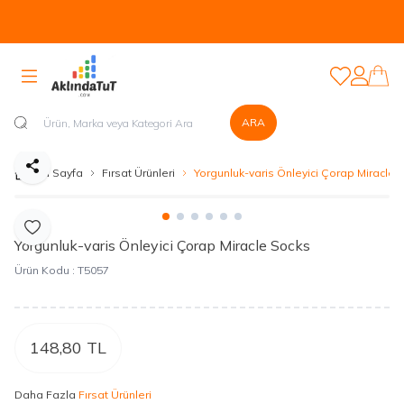
Tüm Ürünlerde Kapıda Nakit veya Kapıda Kartla Güvenli Ödeme
Sistemi Mevcuttur...
Favorilerim
Hesabım
ARA
Paylaş
Ana Sayfa
Fırsat Ürünleri
Yorgunluk-varis Önleyici Çorap Miracle 
Favoriye Ekle
Yorgunluk-varis Önleyici Çorap Miracle Socks
Ürün Kodu :
T5057
148,80
TL
Daha Fazla
Fırsat Ürünleri