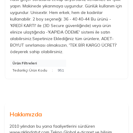
yapın. Makinede yıkanmaya uygundur. Günlük kullanım için
uygundur. Unisextir. Hem erkek, hem de kadınlar
kullanabilir. 2 boy seçeneği: 36 - 40 40-44 Bu ürünü -
'KREDİ KARTI' ile (3D Secure güvenliğinde) veya ürün
elinize ulaştığında -'KAPIDA ÖDEME' sistemi ile satın
alabilirsiniz.Sepetinize Eklediğiniz tüm ürünlere, ADET-
BOYUT sınırlaması olmaksızın, 'TEK BİR KARGO ÜCRETİ'
ödeyerek sahip olabilirsiniz.
Ürün Filtreleri
Tedarikçi Ürün Kodu
:
951
Hakkımızda
2010 yılından bu yana faaliyetlerini sürdüren
www.aklindatut.com Tekno Global e-ticaret ve bilişim