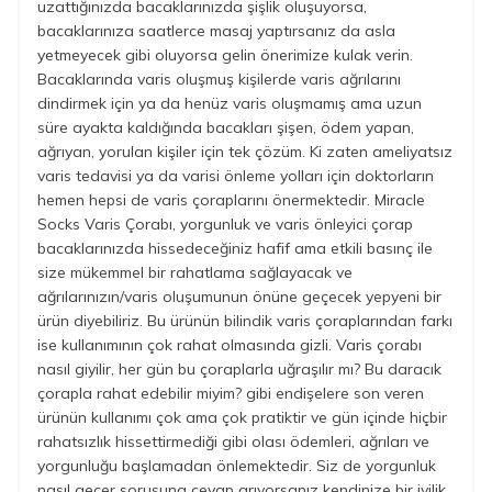
uzattığınızda bacaklarınızda şişlik oluşuyorsa,
bacaklarınıza saatlerce masaj yaptırsanız da asla
yetmeyecek gibi oluyorsa gelin önerimize kulak verin.
Bacaklarında varis oluşmuş kişilerde varis ağrılarını
dindirmek için ya da henüz varis oluşmamış ama uzun
süre ayakta kaldığında bacakları şişen, ödem yapan,
ağrıyan, yorulan kişiler için tek çözüm. Ki zaten ameliyatsız
varis tedavisi ya da varisi önleme yolları için doktorların
hemen hepsi de varis çoraplarını önermektedir. Miracle
Socks Varis Çorabı, yorgunluk ve varis önleyici çorap
bacaklarınızda hissedeceğiniz hafif ama etkili basınç ile
size mükemmel bir rahatlama sağlayacak ve
ağrılarınızın/varis oluşumunun önüne geçecek yepyeni bir
ürün diyebiliriz. Bu ürünün bilindik varis çoraplarından farkı
ise kullanımının çok rahat olmasında gizli. Varis çorabı
nasıl giyilir, her gün bu çoraplarla uğraşılır mı? Bu daracık
çorapla rahat edebilir miyim? gibi endişelere son veren
ürünün kullanımı çok ama çok pratiktir ve gün içinde hiçbir
rahatsızlık hissettirmediği gibi olası ödemleri, ağrıları ve
yorgunluğu başlamadan önlemektedir. Siz de yorgunluk
nasıl geçer sorusuna cevap arıyorsanız kendinize bir iyilik