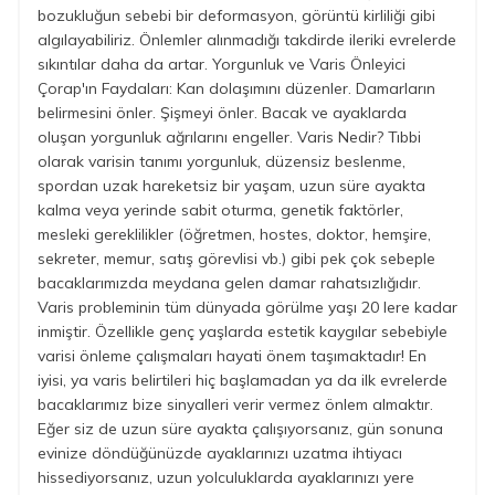
bozukluğun sebebi bir deformasyon, görüntü kirliliği gibi
algılayabiliriz. Önlemler alınmadığı takdirde ileriki evrelerde
sıkıntılar daha da artar. Yorgunluk ve Varis Önleyici
Çorap'ın Faydaları: Kan dolaşımını düzenler. Damarların
belirmesini önler. Şişmeyi önler. Bacak ve ayaklarda
oluşan yorgunluk ağrılarını engeller. Varis Nedir? Tıbbi
olarak varisin tanımı yorgunluk, düzensiz beslenme,
spordan uzak hareketsiz bir yaşam, uzun süre ayakta
kalma veya yerinde sabit oturma, genetik faktörler,
mesleki gereklilikler (öğretmen, hostes, doktor, hemşire,
sekreter, memur, satış görevlisi vb.) gibi pek çok sebeple
bacaklarımızda meydana gelen damar rahatsızlığıdır.
Varis probleminin tüm dünyada görülme yaşı 20 lere kadar
inmiştir. Özellikle genç yaşlarda estetik kaygılar sebebiyle
varisi önleme çalışmaları hayati önem taşımaktadır! En
iyisi, ya varis belirtileri hiç başlamadan ya da ilk evrelerde
bacaklarımız bize sinyalleri verir vermez önlem almaktır.
Eğer siz de uzun süre ayakta çalışıyorsanız, gün sonuna
evinize döndüğünüzde ayaklarınızı uzatma ihtiyacı
hissediyorsanız, uzun yolculuklarda ayaklarınızı yere