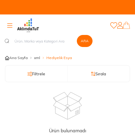
Tüm Ürünlerde Kapıda Nakit veya Kapıda Kartla Güvenli Ödeme
Sistemi Mevcuttur...
Favorilerim
Hesabım
ARA
Ana Sayfa
xml
Hediyelik Esya
Filtrele
Sırala
Ürün bulunamadı