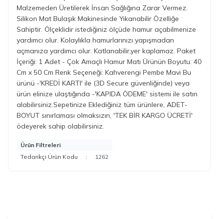
Malzemeden Üretilerek İnsan Sağlığına Zarar Vermez.
Silikon Mat Bulaşık Makinesinde Yıkanabilir Özelliğe
Sahiptir. Ölçeklidir istediğiniz ölçüde hamur açabilmenize
yardımcı olur. Kolaylıkla hamurlarınızı yapışmadan
açmanıza yardımcı olur. Katlanabilir,yer kaplamaz. Paket
İçeriği: 1 Adet - Çok Amaçlı Hamur Matı Ürünün Boyutu: 40
Cm x 50 Cm Renk Seçeneği: Kahverengi Pembe Mavi Bu
ürünü -'KREDİ KARTI' ile (3D Secure güvenliğinde) veya
ürün elinize ulaştığında -'KAPIDA ÖDEME' sistemi ile satın
alabilirsiniz.Sepetinize Eklediğiniz tüm ürünlere, ADET-
BOYUT sınırlaması olmaksızın, 'TEK BİR KARGO ÜCRETİ'
ödeyerek sahip olabilirsiniz.
Ürün Filtreleri
Tedarikçi Ürün Kodu
:
1262