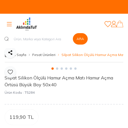
Tüm Ürünlerde Kapıda Nakit veya Kapıda Kartla Güvenli Ödeme
Sistemi Mevcuttur...
Favorilerim
Hesabım
ARA
Paylaş
Ana Sayfa
Fırsat Ürünleri
Silpat Silikon Ölçülü Hamur Açma Matı
Favoriye Ekle
Silpat Silikon Ölçülü Hamur Açma Matı Hamur Açma
Örtüsü Büyük Boy 50x40
Ürün Kodu :
T5284
119,90
TL