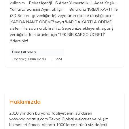
kullanım. Paket içeriği 6 Adet Yumurtalık 1 Adet Kaşık :
Yumurta Sarısını Ayırmak İçin Bu ürünü 'KREDİ KARTI' ile
(3D Secure güvenliğinde) veya ürün elinize ulaştığında -
'KAPIDA NAKİT ÖDEME' veya 'KAPIDA KARTLA ÖDEME'
sistemi ile satın alabilirsiniz. Sepetinize ekleyerek sipariş
verdiğiniz tüm ürünler için 'TEK BİR KARGO ÜCRETİ'
ödersiniz!
Ürün Filtreleri
Tedarikçi Ürün Kodu
:
224
Hakkımızda
2010 yılından bu yana faaliyetlerini sürdüren
www.aklindatut.com Tekno Global e-ticaret ve bilişim
hizmetleri firması altında 1000’lerce ürünü siz değerli