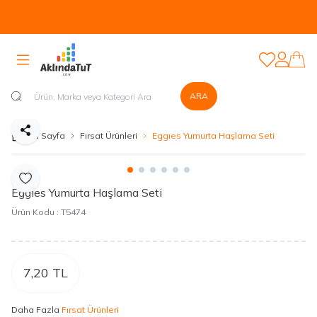
Tüm Ürünlerde Kapıda Nakit veya Kapıda Kartla Güvenli Ödeme
Sistemi Mevcuttur...
Favorilerim
Hesabım
ARA
Paylaş
Ana Sayfa
Fırsat Ürünleri
Eggıes Yumurta Haşlama Seti
Favoriye Ekle
Eggıes Yumurta Haşlama Seti
Ürün Kodu :
T5474
7,20
TL
Daha Fazla
Fırsat Ürünleri