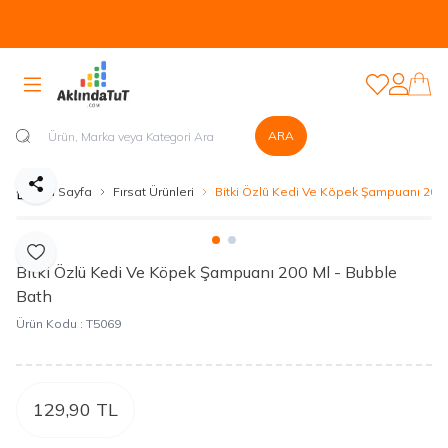
Tüm Ürünlerde Kapıda Nakit veya Kapıda Kartla Güvenli Ödeme
Sistemi Mevcuttur...
Favorilerim
Hesabım
ARA
Paylaş
Ana Sayfa
Fırsat Ürünleri
Bitki Özlü Kedi Ve Köpek Şampuanı 200 
Favoriye Ekle
Bitki Özlü Kedi Ve Köpek Şampuanı 200 Ml - Bubble
Bath
Ürün Kodu :
T5069
129,90
TL