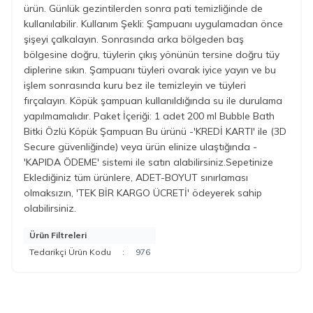
ürün. Günlük gezintilerden sonra pati temizliğinde de
kullanılabilir. Kullanım Şekli: Şampuanı uygulamadan önce
şişeyi çalkalayın. Sonrasında arka bölgeden baş
bölgesine doğru, tüylerin çıkış yönünün tersine doğru tüy
diplerine sıkın. Şampuanı tüyleri ovarak iyice yayın ve bu
işlem sonrasında kuru bez ile temizleyin ve tüyleri
fırçalayın. Köpük şampuan kullanıldığında su ile durulama
yapılmamalıdır. Paket İçeriği: 1 adet 200 ml Bubble Bath
Bitki Özlü Köpük Şampuan Bu ürünü -'KREDİ KARTI' ile (3D
Secure güvenliğinde) veya ürün elinize ulaştığında -
'KAPIDA ÖDEME' sistemi ile satın alabilirsiniz.Sepetinize
Eklediğiniz tüm ürünlere, ADET-BOYUT sınırlaması
olmaksızın, 'TEK BİR KARGO ÜCRETİ' ödeyerek sahip
olabilirsiniz.
Ürün Filtreleri
Tedarikçi Ürün Kodu
:
976