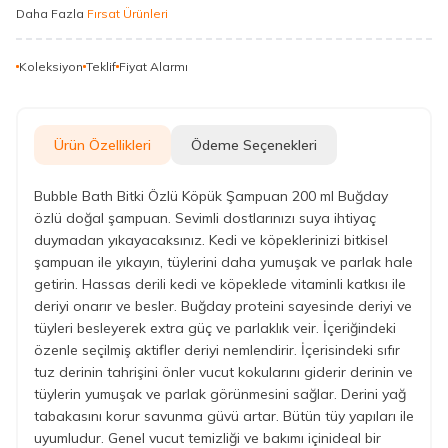
Daha Fazla
Fırsat Ürünleri
Koleksiyon
Teklif
Fiyat Alarmı
Ürün Özellikleri
Ödeme Seçenekleri
Bubble Bath Bitki Özlü Köpük Şampuan 200 ml Buğday
özlü doğal şampuan. Sevimli dostlarınızı suya ihtiyaç
duymadan yıkayacaksınız. Kedi ve köpeklerinizi bitkisel
şampuan ile yıkayın, tüylerini daha yumuşak ve parlak hale
getirin. Hassas derili kedi ve köpeklede vitaminli katkısı ile
deriyi onarır ve besler. Buğday proteini sayesinde deriyi ve
tüyleri besleyerek extra güç ve parlaklık veir. İçeriğindeki
özenle seçilmiş aktifler deriyi nemlendirir. İçerisindeki sıfır
tuz derinin tahrişini önler vucut kokularını giderir derinin ve
tüylerin yumuşak ve parlak görünmesini sağlar. Derini yağ
tabakasını korur savunma güvü artar. Bütün tüy yapıları ile
uyumludur. Genel vucut temizliği ve bakımı içinideal bir