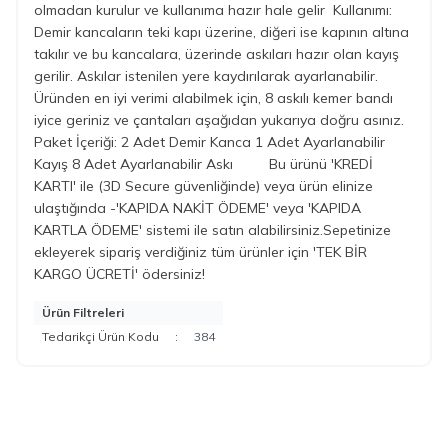
olmadan kurulur ve kullanıma hazır hale gelir Kullanımı:
Demir kancaların teki kapı üzerine, diğeri ise kapının altına
takılır ve bu kancalara, üzerinde askıları hazır olan kayış
gerilir. Askılar istenilen yere kaydırılarak ayarlanabilir.
Üründen en iyi verimi alabilmek için, 8 askılı kemer bandı
iyice geriniz ve çantaları aşağıdan yukarıya doğru asınız.
Paket İçeriği: 2 Adet Demir Kanca 1 Adet Ayarlanabilir
Kayış 8 Adet Ayarlanabilir Askı Bu ürünü 'KREDİ
KARTI' ile (3D Secure güvenliğinde) veya ürün elinize
ulaştığında -'KAPIDA NAKİT ÖDEME' veya 'KAPIDA
KARTLA ÖDEME' sistemi ile satın alabilirsiniz.Sepetinize
ekleyerek sipariş verdiğiniz tüm ürünler için 'TEK BİR
KARGO ÜCRETİ' ödersiniz!
Ürün Filtreleri
Tedarikçi Ürün Kodu
:
384