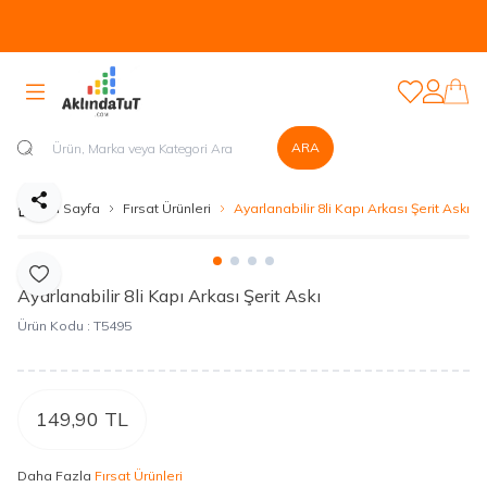
Tüm Ürünlerde Kapıda Nakit veya Kapıda Kartla Güvenli Ödeme
Sistemi Mevcuttur...
Favorilerim
Hesabım
ARA
Paylaş
Ana Sayfa
Fırsat Ürünleri
Ayarlanabilir 8li Kapı Arkası Şerit Askı
Favoriye Ekle
Ayarlanabilir 8li Kapı Arkası Şerit Askı
Ürün Kodu :
T5495
149,90
TL
Daha Fazla
Fırsat Ürünleri