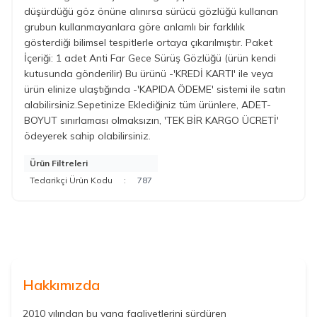
düşürdüğü göz önüne alınırsa sürücü gözlüğü kullanan
grubun kullanmayanlara göre anlamlı bir farklılık
gösterdiği bilimsel tespitlerle ortaya çıkarılmıştır. Paket
İçeriği: 1 adet Anti Far Gece Sürüş Gözlüğü (ürün kendi
kutusunda gönderilir) Bu ürünü -'KREDİ KARTI' ile veya
ürün elinize ulaştığında -'KAPIDA ÖDEME' sistemi ile satın
alabilirsiniz.Sepetinize Eklediğiniz tüm ürünlere, ADET-
BOYUT sınırlaması olmaksızın, 'TEK BİR KARGO ÜCRETİ'
ödeyerek sahip olabilirsiniz.
Ürün Filtreleri
Tedarikçi Ürün Kodu
:
787
Hakkımızda
2010 yılından bu yana faaliyetlerini sürdüren