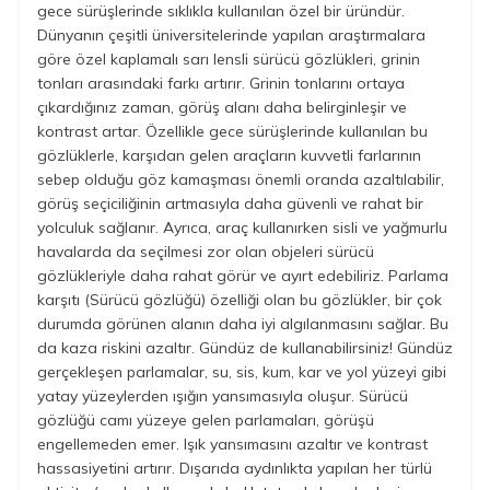
gece sürüşlerinde sıklıkla kullanılan özel bir üründür.
Dünyanın çeşitli üniversitelerinde yapılan araştırmalara
göre özel kaplamalı sarı lensli sürücü gözlükleri, grinin
tonları arasındaki farkı artırır. Grinin tonlarını ortaya
çıkardığınız zaman, görüş alanı daha belirginleşir ve
kontrast artar. Özellikle gece sürüşlerinde kullanılan bu
gözlüklerle, karşıdan gelen araçların kuvvetli farlarının
sebep olduğu göz kamaşması önemli oranda azaltılabilir,
görüş seçiciliğinin artmasıyla daha güvenli ve rahat bir
yolculuk sağlanır. Ayrıca, araç kullanırken sisli ve yağmurlu
havalarda da seçilmesi zor olan objeleri sürücü
gözlükleriyle daha rahat görür ve ayırt edebiliriz. Parlama
karşıtı (Sürücü gözlüğü) özelliği olan bu gözlükler, bir çok
durumda görünen alanın daha iyi algılanmasını sağlar. Bu
da kaza riskini azaltır. Gündüz de kullanabilirsiniz! Gündüz
gerçekleşen parlamalar, su, sis, kum, kar ve yol yüzeyi gibi
yatay yüzeylerden ışığın yansımasıyla oluşur. Sürücü
gözlüğü camı yüzeye gelen parlamaları, görüşü
engellemeden emer. Işık yansımasını azaltır ve kontrast
hassasiyetini artırır. Dışarıda aydınlıkta yapılan her türlü