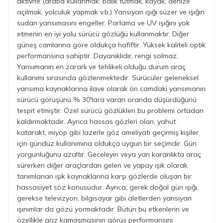
aktivite (araba kullanmak, balık tutmak, kayak, denize
açılmak, yolculuk yapmak v.b.) Yansıyan ışığı süzer ve ışığın
sudan yansımasını engeller. Parlama ve UV ışığını yok
etmenin en iyi yolu sürücü gözlüğü kullanmaktır. Diğer
güneş camlarına göre oldukça hafiftir. Yüksek kaliteli optik
performansına sahiptir. Dayanıklıdır, rengi solmaz.
Yansımanın en zararlı ve tehlikeli olduğu durum araç
kullanımı sırasında gözlenmektedir. Sürücüler geleneksel
yansıma kaynaklarına ilave olarak ön camdaki yansımanın
sürücü görüşünü % 30'lara varan oranda düşürdüğünü
tespit etmiştir. Özel sürücü gözlükleri bu problemi ortadan
kaldırmaktadır. Ayrıca hassas gözleri olan, yahut
katarakt, miyop gibi lazerle göz ameliyatı geçirmiş kişiler
için gündüz kullanımına oldukça uygun bir seçimdir. Gün
yorgunluğunu azaltır. Geceleyin veya yarı karanlıkta araç
sürerken diğer araçlardan gelen ve yapay ışık olarak
tanımlanan ışık kaynaklarına karşı gözlerde oluşan bir
hassasiyet söz konusudur. Ayrıca, gerek doğal gün ışığı,
gerekse televizyon, bilgisayar gibi aletlerden yansıyan
ışınımlar da gözü yormaktadır. Bütün bu etkenlerin ve
özellikle göz kamaşmasının görüş performansını