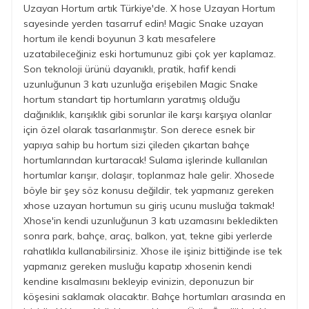
Uzayan Hortum artık Türkiye'de. X hose Uzayan Hortum
sayesinde yerden tasarruf edin! Magic Snake uzayan
hortum ile kendi boyunun 3 katı mesafelere
uzatabileceğiniz eski hortumunuz gibi çok yer kaplamaz.
Son teknoloji ürünü dayanıklı, pratik, hafif kendi
uzunluğunun 3 katı uzunluğa erişebilen Magic Snake
hortum standart tip hortumların yaratmış olduğu
dağınıklık, karışıklık gibi sorunlar ile karşı karşıya olanlar
için özel olarak tasarlanmıştır. Son derece esnek bir
yapıya sahip bu hortum sizi çileden çıkartan bahçe
hortumlarından kurtaracak! Sulama işlerinde kullanılan
hortumlar karışır, dolaşır, toplanmaz hale gelir. Xhosede
böyle bir şey söz konusu değildir, tek yapmanız gereken
xhose uzayan hortumun su giriş ucunu musluğa takmak!
Xhose'in kendi uzunluğunun 3 katı uzamasını bekledikten
sonra park, bahçe, araç, balkon, yat, tekne gibi yerlerde
rahatlıkla kullanabilirsiniz. Xhose ile işiniz bittiğinde ise tek
yapmanız gereken musluğu kapatıp xhosenin kendi
kendine kısalmasını bekleyip evinizin, deponuzun bir
köşesini saklamak olacaktır. Bahçe hortumları arasında en