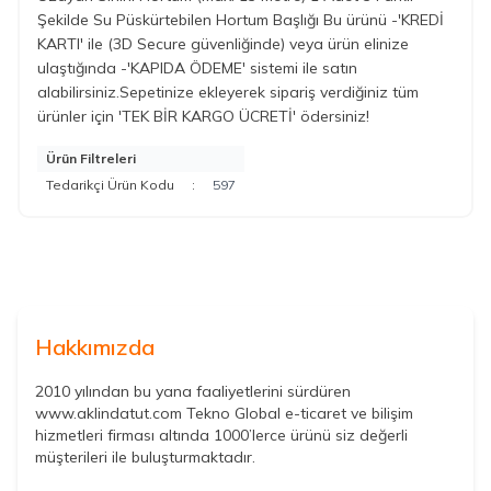
Şekilde Su Püskürtebilen Hortum Başlığı Bu ürünü -'KREDİ
KARTI' ile (3D Secure güvenliğinde) veya ürün elinize
ulaştığında -'KAPIDA ÖDEME' sistemi ile satın
alabilirsiniz.Sepetinize ekleyerek sipariş verdiğiniz tüm
ürünler için 'TEK BİR KARGO ÜCRETİ' ödersiniz!
Ürün Filtreleri
Tedarikçi Ürün Kodu
:
597
Hakkımızda
2010 yılından bu yana faaliyetlerini sürdüren
www.aklindatut.com Tekno Global e-ticaret ve bilişim
hizmetleri firması altında 1000’lerce ürünü siz değerli
müşterileri ile buluşturmaktadır.