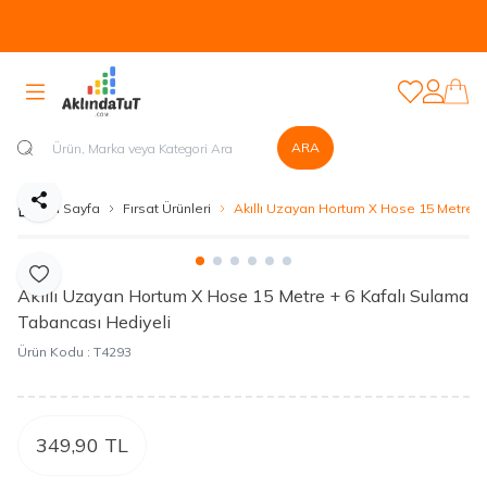
Tüm Ürünlerde Kapıda Nakit veya Kapıda Kartla Güvenli Ödeme
Sistemi Mevcuttur...
Favorilerim
Hesabım
ARA
Paylaş
Ana Sayfa
Fırsat Ürünleri
Akıllı Uzayan Hortum X Hose 15 Metre +
Favoriye Ekle
Akıllı Uzayan Hortum X Hose 15 Metre + 6 Kafalı Sulama
Tabancası Hediyeli
Ürün Kodu :
T4293
349,90
TL