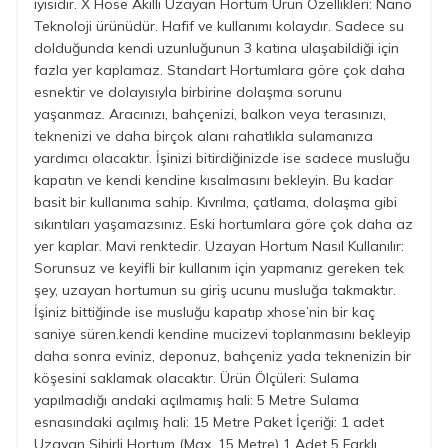
iyisidir. X Hose Akıllı Uzayan Hortum Ürün Özellikleri: Nano
Teknoloji ürünüdür. Hafif ve kullanımı kolaydır. Sadece su
dolduğunda kendi uzunluğunun 3 katına ulaşabildiği için
fazla yer kaplamaz. Standart Hortumlara göre çok daha
esnektir ve dolayısıyla birbirine dolaşma sorunu
yaşanmaz. Aracınızı, bahçenizi, balkon veya terasınızı,
teknenizi ve daha birçok alanı rahatlıkla sulamanıza
yardımcı olacaktır. İşinizi bitirdiğinizde ise sadece musluğu
kapatın ve kendi kendine kısalmasını bekleyin. Bu kadar
basit bir kullanıma sahip. Kıvrılma, çatlama, dolaşma gibi
sıkıntıları yaşamazsınız. Eski hortumlara göre çok daha az
yer kaplar. Mavi renktedir. Uzayan Hortum Nasıl Kullanılır:
Sorunsuz ve keyifli bir kullanım için yapmanız gereken tek
şey, uzayan hortumun su giriş ucunu musluğa takmaktır.
İşiniz bittiğinde ise musluğu kapatıp xhose’nin bir kaç
saniye süren.kendi kendine mucizevi toplanmasını bekleyip
daha sonra eviniz, deponuz, bahçeniz yada teknenizin bir
köşesini saklamak olacaktır. Ürün Ölçüleri: Sulama
yapılmadığı andaki açılmamış hali: 5 Metre Sulama
esnasındaki açılmış hali: 15 Metre Paket İçeriği: 1 adet
Uzayan Sihirli Hortum (Max. 15 Metre) 1 Adet 5 Farklı