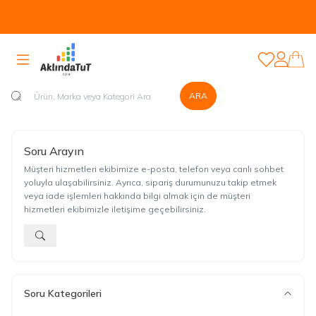
Tüm Ürünlerde Kapıda Nakit veya Kapıda Kartla Güvenli Ödeme
Sistemi Mevcuttur...
Favorilerim
Hesabım
ARA
Soru Arayın
Müşteri hizmetleri ekibimize e-posta, telefon veya canlı sohbet
yoluyla ulaşabilirsiniz. Ayrıca, sipariş durumunuzu takip etmek
veya iade işlemleri hakkında bilgi almak için de müşteri
hizmetleri ekibimizle iletişime geçebilirsiniz.
Soru Kategorileri